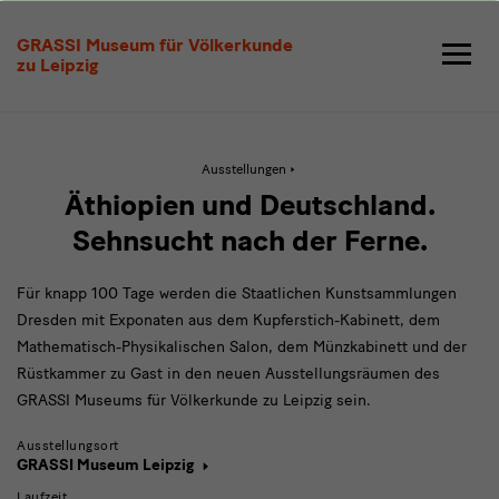
Äthiopien
GRASSI Museum für Völkerkunde
und
zu Leipzig
Deutschland
-
Aktive
Ausstellungen
Sehnsucht
Seite:
Äthiopien
Äthiopien und Deutschland.
und
nach
Deutschland
Sehnsucht nach der Ferne.
-
der
Sehnsucht
nach
Für knapp 100 Tage werden die Staatlichen Kunstsammlungen
der
Ferne
Ferne
Dresden mit Exponaten aus dem Kupferstich-Kabinett, dem
Mathematisch-Physikalischen Salon, dem Münzkabinett und der
Rüstkammer zu Gast in den neuen Ausstellungsräumen des
GRASSI Museums für Völkerkunde zu Leipzig sein.
Ausstellungsort
GRASSI Museum Leipzig
Laufzeit