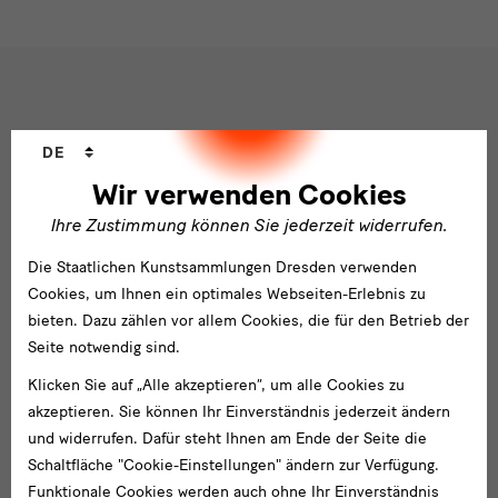
Social
Folgen Sie uns
Sprachwechsler
Media
DE
und
Facebook
X
Youtube
Instagram
SKD
Wir verwenden Cookies
Blog
Newsletter
Ihre Zustimmung können Sie jederzeit widerrufen.
Newsletter
Die Staatlichen Kunstsammlungen Dresden verwenden
Cookies, um Ihnen ein optimales Webseiten-Erlebnis zu
E-
bieten. Dazu zählen vor allem Cookies, die für den Betrieb der
Mail-
Adresse
Seite notwendig sind.
Anmelden
eingeben*
Klicken Sie auf „Alle akzeptieren“, um alle Cookies zu
Tel. +49 351 49 14 2000
* Pflichtfeld
akzeptieren. Sie können Ihr Einverständnis jederzeit ändern
besucherservice(at)skdmuseum.info
und widerrufen. Dafür steht Ihnen am Ende der Seite die
Ich stimme der
Datenschutzerklärung
zu.*
Schaltfläche "Cookie-Einstellungen" ändern zur Verfügung.
Bitte wählen Sie mindestens einen Newsletter aus.
Funktionale Cookies werden auch ohne Ihr Einverständnis