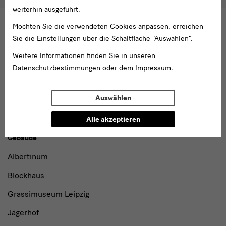
weiterhin ausgeführt.
Ich möchte gern folgende
Newsletter
abonnieren*
Möchten Sie die verwendeten Cookies anpassen, erreichen
Newsletter
der Staatlichen Kunstsammlungen
Dresden
Sie die Einstellungen über die Schaltfläche "Auswählen".
Newsletter
des Albertinum
Weitere Informationen finden Sie in unseren
Newsletter Tourismus
Datenschutzbestimmungen
oder dem
Impressum
.
Newsletter
Museum für Sächsische Volkskunst
Staatliche
Kunstsammlungen
Dresden
Auswählen
Alle akzeptieren
Gebäude,
Gebäude
Museen
Albertinum
und
Blockhaus
Institutionen
Grassimuseum Leipzig
Jägerhof