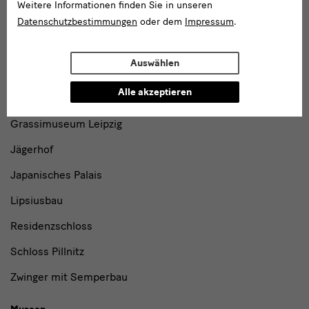
Weitere Informationen finden Sie in unseren
Datenschutzbestimmungen
oder dem
Impressum
.
Gebäude,
Gebäude
Museen
Auswählen
Albertinum
und
Alle akzeptieren
Blockhaus
Institutionen
Grassimuseum Leipzig
Jägerhof
Japanisches Palais
Lipsiusbau
Residenzschloss
Schloss Pillnitz
Zwinger mit Semperbau