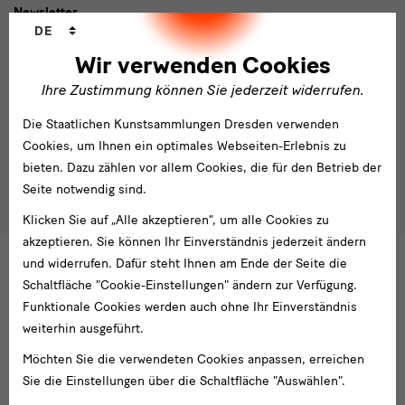
Newsletter
Sprachwechsler
DE
E-
Wir verwenden Cookies
Mail-
Ihre Zustimmung können Sie jederzeit widerrufen.
Adresse
Anmelden
eingeben*
Die Staatlichen Kunstsammlungen Dresden verwenden
Tel. +49 351 49 14 2000
* Pflichtfeld
Cookies, um Ihnen ein optimales Webseiten-Erlebnis zu
besucherservice(at)skdmuseum.info
bieten. Dazu zählen vor allem Cookies, die für den Betrieb der
Ich stimme der
Datenschutzerklärung
zu.*
Seite notwendig sind.
Bitte wählen Sie mindestens einen Newsletter aus.
Klicken Sie auf „Alle akzeptieren“, um alle Cookies zu
Ich möchte gern folgende
Newsletter
abonnieren*
akzeptieren. Sie können Ihr Einverständnis jederzeit ändern
und widerrufen. Dafür steht Ihnen am Ende der Seite die
Newsletter
der Staatlichen Kunstsammlungen
Schaltfläche "Cookie-Einstellungen" ändern zur Verfügung.
Dresden
Funktionale Cookies werden auch ohne Ihr Einverständnis
Newsletter
des Albertinum
weiterhin ausgeführt.
Newsletter Tourismus
Möchten Sie die verwendeten Cookies anpassen, erreichen
Newsletter
Museum für Sächsische Volkskunst
Staatliche
Kunstsammlungen
Sie die Einstellungen über die Schaltfläche "Auswählen".
Dresden