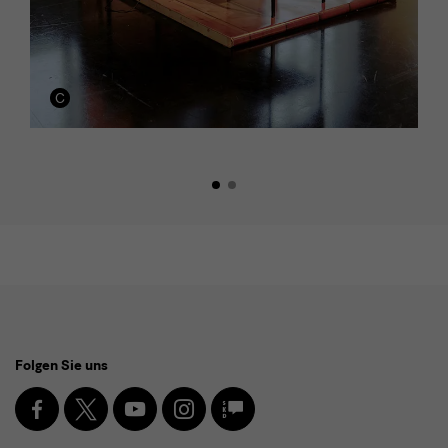
Social
Folgen Sie uns
Media
und
Facebook
X
Youtube
Instagram
SKD
Blog
Newsletter