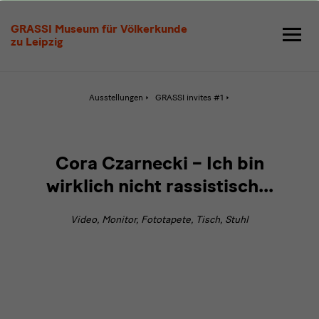
Cora
GRASSI Museum für Völkerkunde
Czarnecki
zu Leipzig
Aktive
Ausstellungen
GRASSI invites #1
Seite:
Cora
Czarnecki
Cora Czarnecki – Ich bin
wirklich nicht rassistisch...
Video, Monitor, Fototapete, Tisch, Stuhl