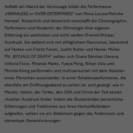
Modul
Auftakt am Abend der Vernissage bildet die Performance
„HERAKLES2 or OVER-DETERMINED“ von Mona Louisa-Melinka
Text
Hempel. Körperlich und tänzerisch verschafft die Choreographin,
mit
Performerin und Studentin der Ethnologie ihrer eigenen
Bild
Erfahrung als weiblichen und nicht weißen (Fremd-)Körper
Ausdruck. Sie befasst sich mit alltäglichem Rassismus, basierend
auf Texten von Frantz Fanon, Judith Butler und Heiner Müller.
Mit „RITUALS OF DEATH“ setzen sich Diana Sánchez Llerena,
Vittoria Fiore, Miranda Marks, Yuejia Peng, Nihan Uslu und
Monika König performativ und multisensoriell mit dem Ableben
eines Menschen auseinander. In einer Schattenperformance, die
ebenfalls am Eröffnungsabend zu sehen ist, wird gezeigt, wie in
Mexiko, Italien, der Türkei, den USA und China der Tod seinen
rituellen Ausdruck findet. Indem die Studierenden persönliche
Erfahrungen und Traditionen aus ihren Herkunftsländern
aufgreifen, setzen sie ein Statement gegen das Anderssein und
stereotype Generalisierungen