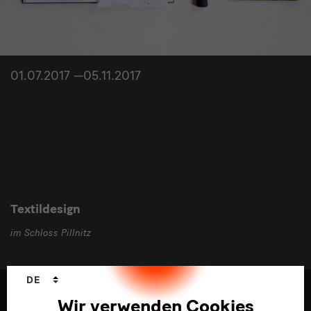
01.07.2017 —05.11.2017
Textildesign
im Schloss Pillnitz
Sprachwechsler
DE
Wir verwenden Cookies