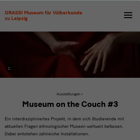
Museum
GRASSI Museum für Völkerkunde
on
zu Leipzig
the
Couch
#3
Aktive
Ausstellungen
Seite:
Museum
Museum on the Couch #3
on
the
Couch
Ein interdiszipliniertes Projekt, in dem sich Studierende mit
#3
aktuellen Fragen ethnologischer Museen weltweit befassen.
Dabei entstehen zahlreiche Installationen.