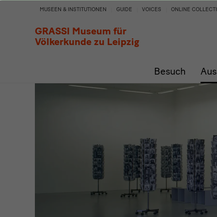
Woman
MUSEEN & INSTITUTIONEN
GUIDE
VOICES
ONLINE COLLECT
to
GRASSI Museum für
Völkerkunde zu Leipzig
Go
Besuch
Aus