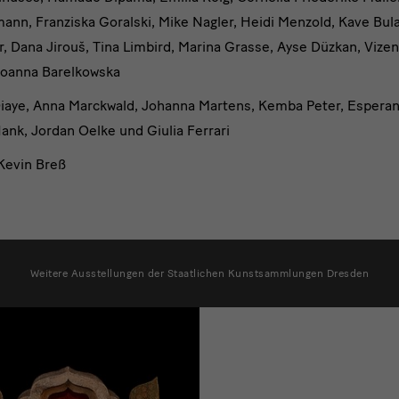
nn, Franziska Goralski, Mike Nagler, Heidi Menzold, Kave Bula
r, Dana Jirouš, Tina Limbird, Marina Grasse, Ayse Düzkan, Viz
Joanna Barelkowska
Diaye, Anna Marckwald, Johanna Martens, Kemba Peter, Esperan
Hank, Jordan Oelke und Giulia Ferrari
Kevin Breß
Weitere Ausstellungen der Staatlichen Kunstsammlungen Dresden