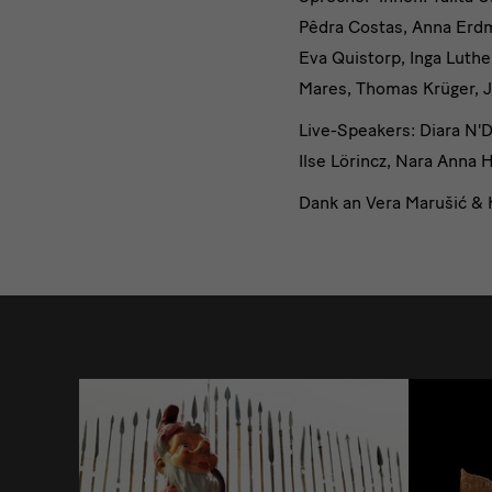
Pêdra Costas, Anna Erdma
Eva Quistorp, Inga Luthe
Mares, Thomas Krüger, 
Live-Speakers: Diara N'
Ilse Lörincz, Nara Anna 
Dank an Vera Marušić & 
weitere