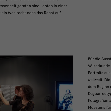
essenheit geraten sind, lebten in einer
r ein Wahlrecht noch das Recht auf
Die
Für die Auss
Völkerkunde 
weibl
Portraits au
Biogr
weltweit. Die
dem Beginn d
Daguerreotyp
Fotografien
Museums für 