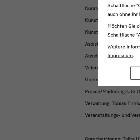
Schaltfläche "
Kuratorin: Stefanie Bach
auch ohne Ihr 
Künstlerin: Mathilde ter
Möchten Sie d
Künstlerische-wissensch
Schaltfläche "
Assistenz/Praktikantin: 
Weitere Infor
Impressum
.
Ausstellungsgrafik: morg
Videoschnitt:
Mieke Ulfi
Übersetzung: Erik Dorse
Presse/Marketing: Ute 
Verwaltung: Tobias Firnh
Veranstaltungs- und Ver
Sprecher*innen: Talita U