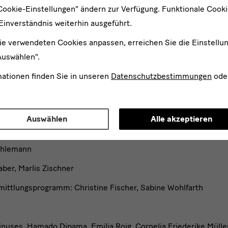
Cookie-Einstellungen" ändern zur Verfügung. Funktionale Cook
Einverständnis weiterhin ausgeführt.
 Heijne
ie verwendeten Cookies anpassen, erreichen Sie die Einstellu
aftliche Assistenz:
Lena Fritsch
Auswählen".
Christina Jakob
mationen finden Sie in unseren
Datenschutzbestimmungen
ode
en berlin
g
Auswählen
Alle akzeptieren
t
Uhlemann
aber, Marlis Zischner
mittlungsprogramm: Christine Fischer, Sabine Wohlfarth
inuses, Hamado Dipama, Emilia Roig, Cornelia Friederike Mülle