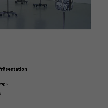
Präsentation
zig
9