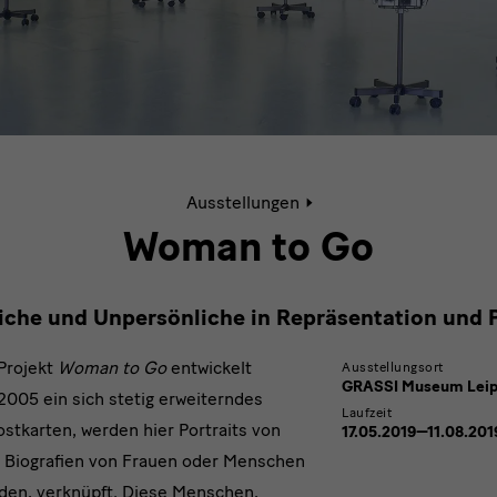
Aktive
Ausstellungen
Seite:
Woman
Woman to Go
to
Go
iche und Unpersönliche in Repräsentation und 
Projekt
Woman to Go
entwickelt
Ausstellungsort
GRASSI Museum Leip
 2005 ein sich stetig erweiterndes
Laufzeit
stkarten, werden hier Portraits von
17.05.2019—11.08.201
 Biografien von Frauen oder Menschen
rden, verknüpft. Diese Menschen,