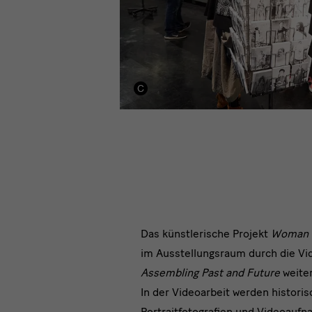
Woman
Das künstlerische Projekt
Woman 
im Ausstellungsraum durch die Vi
to
Assembling Past and Future
weite
Go
In der Videoarbeit werden histori
Portraitfotografien und Videoauf