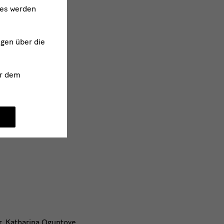
ies werden
ngen über die
r dem
r, Katharina Oguntoye,