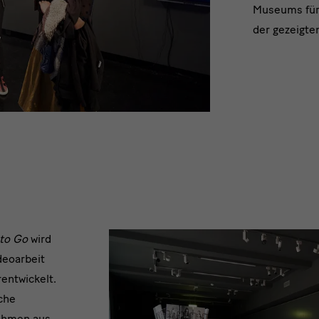
Museums für 
der gezeigten
to Go
wird
deoarbeit
rentwickelt.
sche
nahmen aus