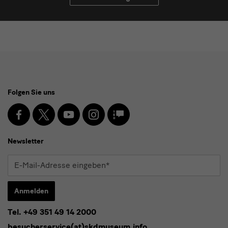
Social
Folgen Sie uns
Media
und
Facebook
X
Youtube
Instagram
SKD
Blog
Newsletter
Newsletter
E-
Mail-
Adresse
Anmelden
eingeben*
Tel. +49 351 49 14 2000
* Pflichtfeld
besucherservice(at)skdmuseum.info