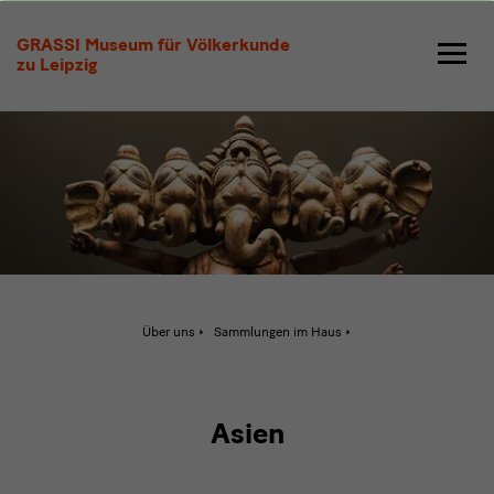
Sammlung
GRASSI Museum für Völkerkunde
Asien
zu Leipzig
Aktive
Über uns
Sammlungen im Haus
Seite:
Sammlung
Asien
Asien