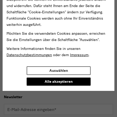
Betrachtung
In einer sprachlichen Reise schweift die Aufmerksamkeit über
und widerrufen. Dafür steht Ihnen am Ende der Seite die
Details des Paravents und lässt ihn ungesehen erstrahlen.
Schaltfläche "Cookie-Einstellungen" ändern zur Verfügung.
Funktionale Cookies werden auch ohne Ihr Einverständnis
Zum Video
weiterhin ausgeführt.
Möchten Sie die verwendeten Cookies anpassen, erreichen
Sie die Einstellungen über die Schaltfläche "Auswählen".
Weitere Informationen finden Sie in unseren
Datenschutzbestimmungen
oder dem
Impressum
.
Social
Auswählen
Folgen Sie uns
Media
und
Facebook
X
Youtube
Instagram
SKD
Alle akzeptieren
Blog
Newsletter
Newsletter
E-
Mail-