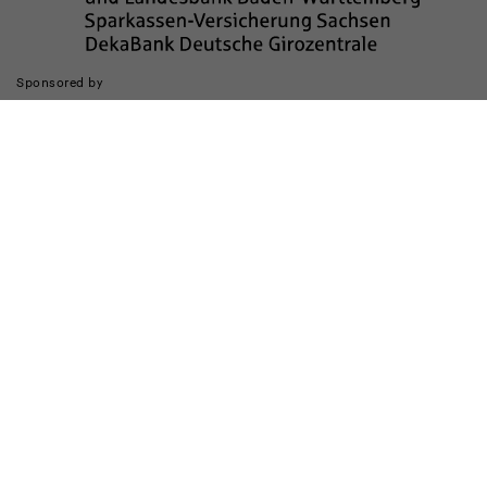
Sponsored by
Die Realisierung des Internetauftritts wurde gefördert durch
Impressum
Datenschutz
Barrierefreiheit
Kinderschutz
Transparenzhinweis
Kontakt
Cookie-Einstellungen ändern