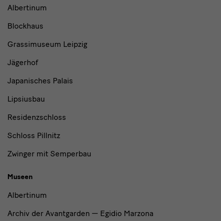
Museen
Albertinum
und
Blockhaus
Institutionen
Grassimuseum Leipzig
Jägerhof
Japanisches Palais
Lipsiusbau
Residenzschloss
Schloss Pillnitz
Zwinger mit Semperbau
Museen
Albertinum
Archiv der Avantgarden — Egidio Marzona