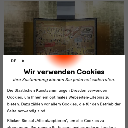
Sprachwechsler
DE
Wir verwenden Cookies
Ihre Zustimmung können Sie jederzeit widerrufen.
Die Staatlichen Kunstsammlungen Dresden verwenden
Cookies, um Ihnen ein optimales Webseiten-Erlebnis zu
1
PHILOSOPHISCHE BETRACHTUNG / KOSTENFREI
bieten. Dazu zählen vor allem Cookies, die für den Betrieb der
Durch ein Bild gehen
-
Seite notwendig sind.
Mit dem Autor und Dichter Hanns Zischler wird ein Blick auf
Philosophische
Klicken Sie auf „Alle akzeptieren“, um alle Cookies zu
einen japanischen Byobu und seine vielen Geschichten geworfen.
akzeptieren. Sie können Ihr Einverständnis jederzeit ändern