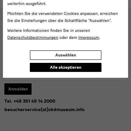
weiterhin ausgeführt.
Möchten Sie die verwendeten Cookies anpassen, erreichen
Sie die Einstellungen über die Schaltfläche "Auswählen".
Social
Weitere Informationen finden Sie in unseren
Folgen Sie uns
Media
Datenschutzbestimmungen
oder dem
Impressum
.
und
Facebook
X
Youtube
Instagram
SKD
Blog
Newsletter
Auswählen
Newsletter
Alle akzeptieren
E-
Mail-
Adresse
Anmelden
eingeben*
Tel. +49 351 49 14 2000
* Pflichtfeld
besucherservice(at)skdmuseum.info
Ich stimme der
Datenschutzerklärung
zu.*
Bitte wählen Sie mindestens einen Newsletter aus.