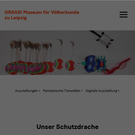
Schutzdrache
GRASSI Museum für Völkerkunde
zu Leipzig
Aktive
Ausstellungen
Fantastische Tierwelten
Digitale Ausstellung
Seite:
Sch
text
Unser Schutzdrache
1