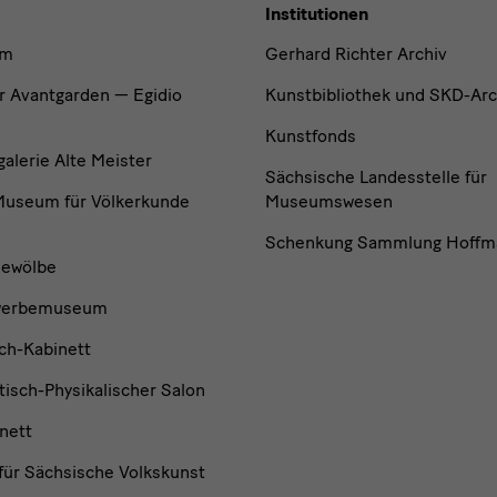
Institutionen
um
Gerhard Richter Archiv
r Avantgarden — Egidio
Kunstbibliothek und SKD-Arc
Kunstfonds
lerie Alte Meister
Sächsische Landesstelle für
useum für Völkerkunde
Museumswesen
Schenkung Sammlung Hoffm
ewölbe
werbemuseum
ch-Kabinett
isch-Physikalischer Salon
nett
ür Sächsische Volkskunst