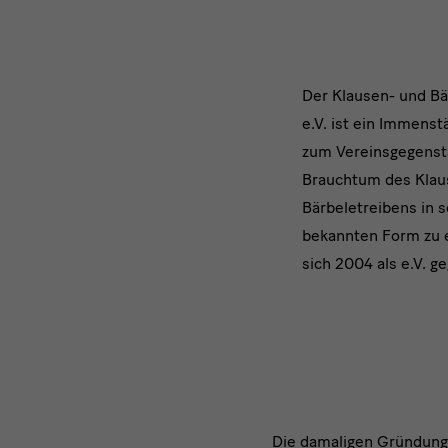
text
Der Klausen- und B
e.V. ist ein Immenst
1:
zum Vereinsgegenst
Projekt
Brauchtum des Klau
Bärbeletreibens in s
+
bekannten Form zu e
Bild
sich 2004 als e.V. g
text
Die damaligen Gründungs