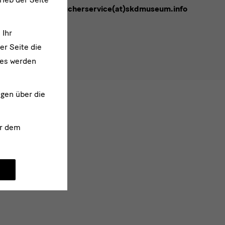
besucherservice(at)skdmuseum.info
melden
 Ihr
er Seite die
ies werden
ngen über die
r dem