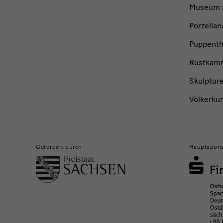
Museum f
Porzella
Puppent
Rüstkam
Skulptur
Völkerku
Gefördert durch
Hauptspon