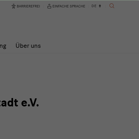
Sprachwechsler
DE
BARRIEREFREI
EINFACHE SPRACHE
SUCHE
ng
Über uns
lausen
tadt
adt e.V.