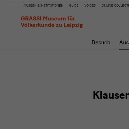
Klausen
MUSEEN & INSTITUTIONEN
GUIDE
VOICES
ONLINE COLLECT
und
GRASSI Museum für
Völkerkunde zu Leipzig
Bärbele
Besuch
Aus
Immenstadt
e.V.
Klausen