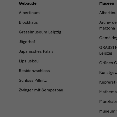
Gebäude,
Gebäude
Museen
Museen
Albertinum
Albertin
und
Blockhaus
Archiv de
Marzona
Grassimuseum Leipzig
Institutionen
Gemäldega
Jägerhof
GRASSI M
Japanisches Palais
Leipzig
Lipsiusbau
Grünes G
Residenzschloss
Kunstge
Schloss Pillnitz
Kupfersti
Zwinger mit Semperbau
Mathemat
Münzkabi
Museum f