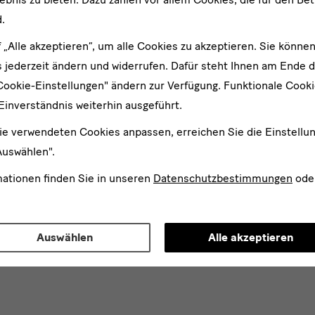
.
An
f „Alle akzeptieren“, um alle Cookies zu akzeptieren. Sie können
 jederzeit ändern und widerrufen. Dafür steht Ihnen am Ende d
d
n*
Cookie-Einstellungen" ändern zur Verfügung. Funktionale Cook
stimme der
Datenschutzerklärung
zu.*
Einverständnis weiterhin ausgeführt.
en Sie mindestens einen Newsletter aus.
ie verwendeten Cookies anpassen, erreichen Sie die Einstellu
 gern folgende
Newsletter
abonnieren*
Auswählen".
letter
der Staatlichen Kunstsammlungen Dresden
mationen finden Sie in unseren
Datenschutzbestimmungen
ode
letter
des Albertinum
letter Tourismus
letter
Museum für Sächsische Volkskunst
Staatliche
Kunstsammlungen
Auswählen
Alle akzeptieren
Dresden