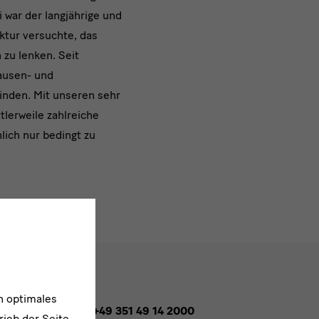
 war der langjährige und
uktur versuchte, das
 zu lenken. Seit
lausen- und
binden. Mit unseren sehr
lerweile zahlreiche
lich nur bedingt zu
n optimales
Tel. +49 351 49 14 2000
rieb der Seite