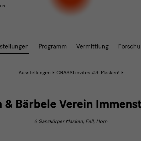
ION
stellungen
Programm
Vermittlung
Forschu
Aktive
Ausstellungen
GRASSI invites #3: Masken!
Seite:
K
und
Bärbele
Immens
 & Bärbele Verein Immenst
e.V.
4 Ganzkörper Masken, Fell, Horn