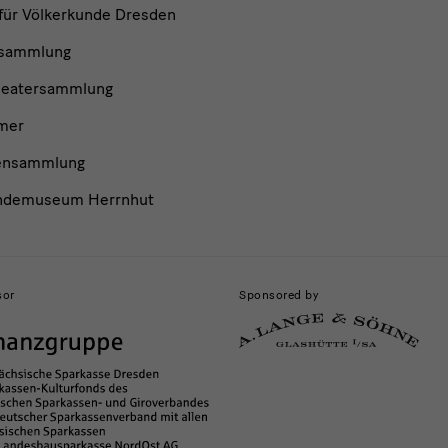
ür Völkerkunde Dresden
nsammlung
heatersammlung
mer
ensammlung
ndemuseum Herrnhut
sor
Sponsored by