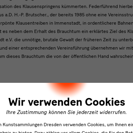
isation des Klausenspringens kümmerten. Federführend hierbei
s a.D. H.-P. Brutscher., der bereits 1985 ohne eine Vereinsstr
erpönte Klausentreiben in Immenstadt, in ordentlichere Bahnen
t es neben dem Erhalt des Brauchtum ein erklärtes Ziel des K
 e.V. die unnötige, brutale Gewalt der früheren Zeit zu unter
 und einer entsprechenden Vereinsführung übernehmen wir mitt
um dieses Brauchtum die von der öffentlichen Hand wahrschein
ler
Wir verwenden Cookies
Ihre Zustimmung können Sie jederzeit widerrufen.
en Kunstsammlungen Dresden verwenden Cookies, um Ihnen ei
er
bnis zu bieten. Dazu zählen vor allem Cookies, die für den Bet