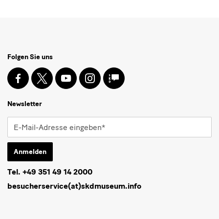
Social
Folgen Sie uns
Media
und
Facebook
X
Youtube
Instagram
SKD
Blog
Newsletter
Newsletter
E-
Mail-
Adresse
Anmelden
eingeben*
Tel. +49 351 49 14 2000
* Pflichtfeld
besucherservice(at)skdmuseum.info
Ich stimme der
Datenschutzerklärung
zu.*
Ich möchte gern folgende
Newsletter
abonnieren*