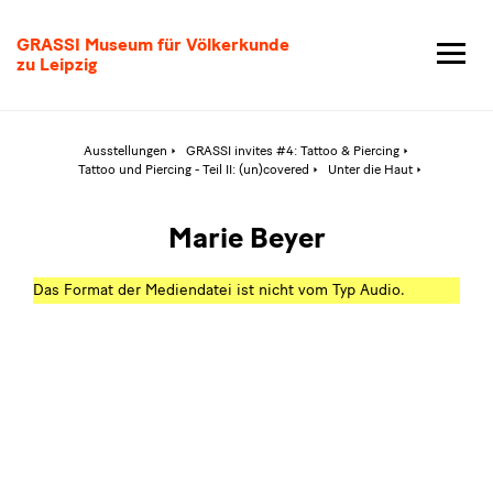
Marie
GRASSI Museum für Völkerkunde
Beyer
zu Leipzig
Ausstellungen
GRASSI invites #4: Tattoo & Piercing
Aktive
Tattoo und Piercing - Teil II: (un)covered
Unter die Haut
Seite:
Marie
Beyer
Marie Beyer
Das Format der Mediendatei ist nicht vom Typ Audio.
2