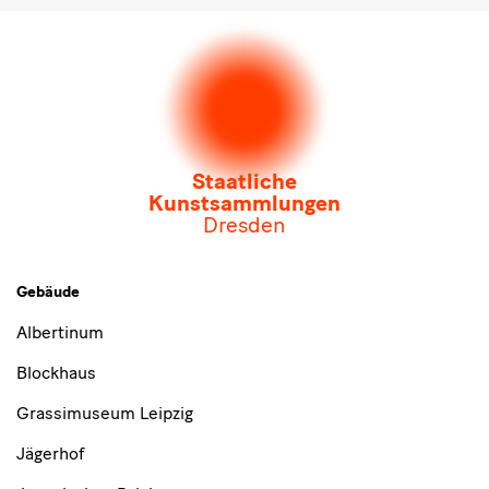
Newsletter
der Staatlichen Kunstsammlungen
Dresden
Newsletter
des Albertinum
Newsletter Tourismus
Newsletter
Museum für Sächsische Volkskunst
Staatliche
Kunstsammlungen
Dresden
Gebäude,
Gebäude
Museen
Albertinum
und
Blockhaus
Institutionen
Grassimuseum Leipzig
Jägerhof