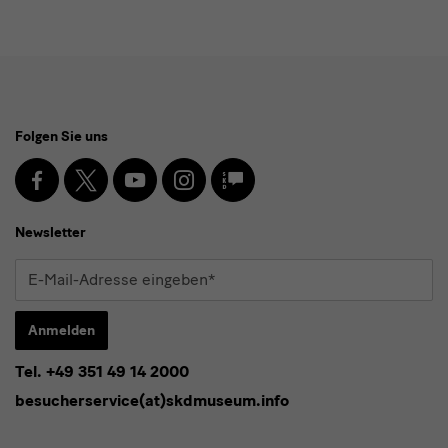
Social
Folgen Sie uns
Media
und
Facebook
X
Youtube
Instagram
SKD
Blog
Newsletter
Newsletter
E-
Mail-
Adresse
Anmelden
eingeben*
Tel. +49 351 49 14 2000
* Pflichtfeld
besucherservice(at)skdmuseum.info
Ich stimme der
Datenschutzerklärung
zu.*
Bitte wählen Sie mindestens einen Newsletter aus.