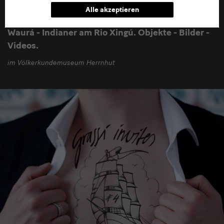
Alle akzeptieren
Waurá - Indianer am Rio Xingú. Objekte - Bilder -
Videos.
im Völkerkundemuseum Herrnhut