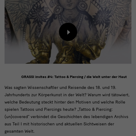
Inhalt
von
externem
Anbieter
laden
GRASSI invites #4: Tattoo & Piercing / die Welt unter der Haut
text
Was sagten Wissenschaftler und Reisende des 18. und 19.
Jahrhunderts zur Körperkunst in der Welt? Warum wird tätowiert,
2
welche Bedeutung steckt hinter den Motiven und welche Rolle
spielen Tattoos und Piercings heute? „Tattoo & Piercing:
(un)covered“ verbindet die Geschichten des lebendigen Archivs
aus Teil I mit historischen und aktuellen Sichtweisen der
gesamten Welt.