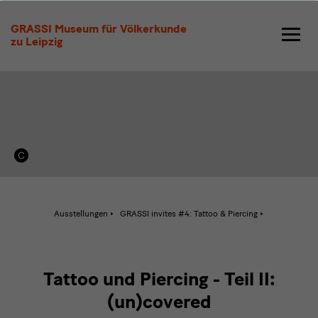
Tattoo
GRASSI Museum für Völkerkunde
und
zu Leipzig
Piercing
-
Teil
II:
(un)covered
Aktive
Ausstellungen
GRASSI invites #4: Tattoo & Piercing
Seite:
Tattoo
und
Piercing
-
Teil
Tattoo und Piercing - Teil II:
II:
(un)covered
(un)covered