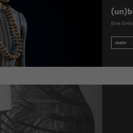
(un)b
Eine Einf
mehr