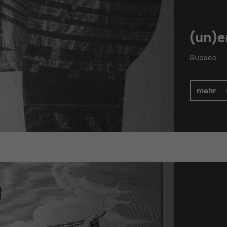
(un)e
Südsee
mehr