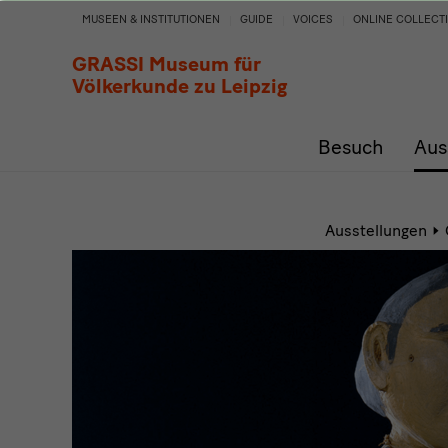
Auf
MUSEEN & INSTITUTIONEN
GUIDE
VOICES
ONLINE COLLECT
der
GRASSI Museum für
Völkerkunde zu Leipzig
Haut
Besuch
Aus
Ausstellungen