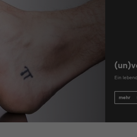
(un)v
Ein leben
mehr