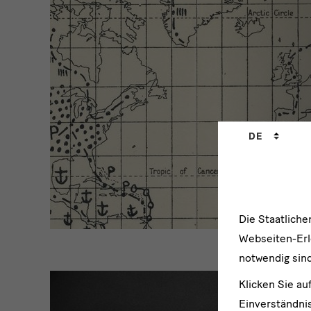
Sprachwechs
DE
Die Staatlich
Webseiten-Erle
notwendig sind
Klicken Sie au
Einverständnis