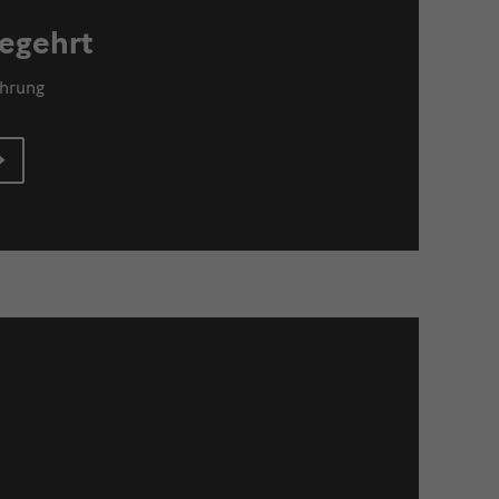
egehrt
ührung