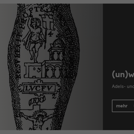
(un)w
Adels- un
mehr