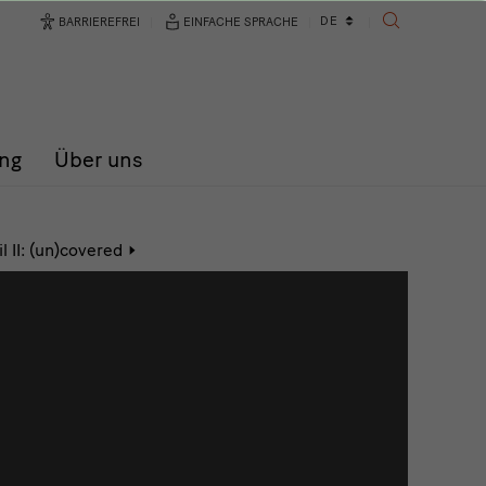
Sprachwechsler
DE
BARRIEREFREI
EINFACHE SPRACHE
SUCHE
ng
Über uns
Aktive
l II: (un)covered
Seite:
Auf
der
Haut