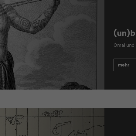
(un)
Omai und 
mehr