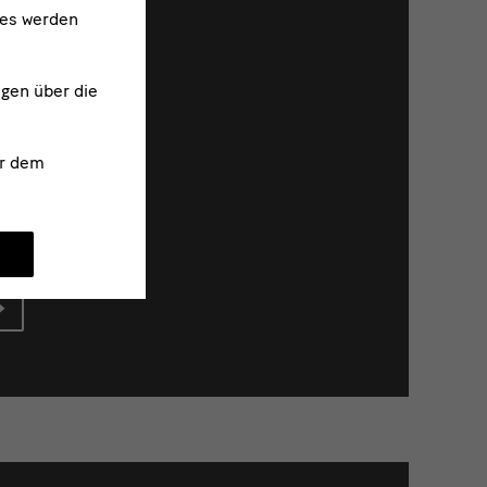
ies werden
ngen über die
r dem
bedeutend
DR