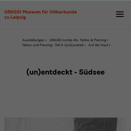
(un)entdeckt
GRASSI Museum für Völkerkunde
zu Leipzig
Ausstellungen
GRASSI invites #4: Tattoo & Piercing
Aktive
Tattoo und Piercing - Teil II: (un)covered
Auf der Haut
Seite:
(un)en
(un)entdeckt - Südsee