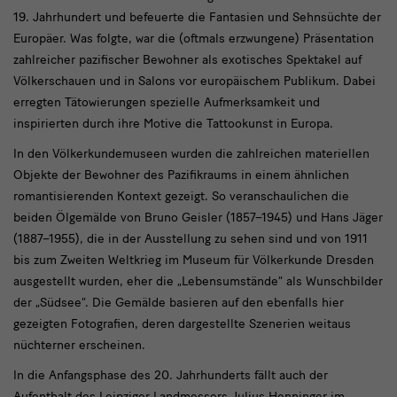
19. Jahrhundert und befeuerte die Fantasien und Sehnsüchte der
Europäer. Was folgte, war die (oftmals erzwungene) Präsentation
zahlreicher pazifischer Bewohner als exotisches Spektakel auf
Völkerschauen und in Salons vor europäischem Publikum. Dabei
erregten Tätowierungen spezielle Aufmerksamkeit und
inspirierten durch ihre Motive die Tattookunst in Europa.
In den Völkerkundemuseen wurden die zahlreichen materiellen
Objekte der Bewohner des Pazifikraums in einem ähnlichen
romantisierenden Kontext gezeigt. So veranschaulichen die
beiden Ölgemälde von Bruno Geisler (1857–1945) und Hans Jäger
(1887–1955), die in der Ausstellung zu sehen sind und von 1911
bis zum Zweiten Weltkrieg im Museum für Völkerkunde Dresden
ausgestellt wurden, eher die „Lebensumstände“ als Wunschbilder
der „Südsee“. Die Gemälde basieren auf den ebenfalls hier
gezeigten Fotografien, deren dargestellte Szenerien weitaus
nüchterner erscheinen.
In die Anfangsphase des 20. Jahrhunderts fällt auch der
Aufenthalt des Leipziger Landmessers Julius Henninger im