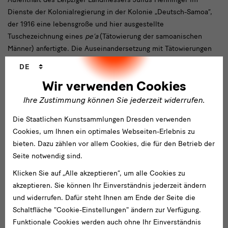
Dienste der Kolonialregierung in der Kolonie „Deutsch-Samoa“,
der 1916 eine lebensgroße und hier ausgestellte
Tuschezeichnung eines
pe’a
(Tätowierung der samoanischen
Männer) anfertigte. Die Auseinandersetzung mit Tätowierungen
ging so weit, dass sich deutsche Kolonialbeamte, wie selbst der
Sprachwechsler
DE
Gouverneur Erich Schultz-Ewerth (1912–1914), auf Samoa
Wir verwenden Cookies
tätowieren ließen, um durch eine derartige Aneignung
samoanischer Praktiken kolonialstrategische Ziele zu erreichen
Ihre Zustimmung können Sie jederzeit widerrufen.
gesuchten.
Die Staatlichen Kunstsammlungen Dresden verwenden
Cookies, um Ihnen ein optimales Webseiten-Erlebnis zu
bieten. Dazu zählen vor allem Cookies, die für den Betrieb der
Seite notwendig sind.
Klicken Sie auf „Alle akzeptieren“, um alle Cookies zu
akzeptieren. Sie können Ihr Einverständnis jederzeit ändern
links
und widerrufen. Dafür steht Ihnen am Ende der Seite die
vorheriges: (un)begehrt
nächstes: (un)bekannt
Schaltfläche "Cookie-Einstellungen" ändern zur Verfügung.
Funktionale Cookies werden auch ohne Ihr Einverständnis