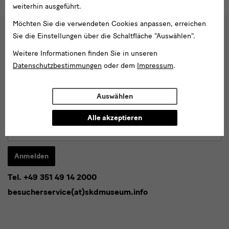
weiterhin ausgeführt.
Möchten Sie die verwendeten Cookies anpassen, erreichen
Sie die Einstellungen über die Schaltfläche "Auswählen".
Social
Weitere Informationen finden Sie in unseren
Folgen Sie uns
Media
Datenschutzbestimmungen
oder dem
Impressum
.
und
Facebook
X
Youtube
Instagram
SKD
Blog
Newsletter
Auswählen
Newsletter
Alle akzeptieren
E-
Mail-
Adresse
Anmelden
eingeben*
Tel. +49 351 49 14 2000
* Pflichtfeld
besucherservice(at)skdmuseum.info
Ich stimme der
Datenschutzerklärung
zu.*
Bitte wählen Sie mindestens einen Newsletter aus.