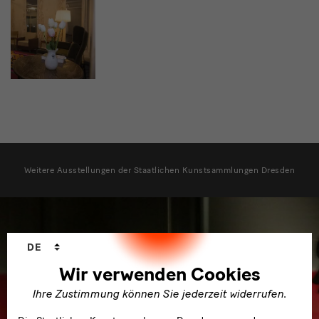
weitere
Ausstellungen
Weitere Ausstellungen der Staatlichen Kunstsammlungen Dresden
Sprachwechsler
DE
Wir verwenden Cookies
Ihre Zustimmung können Sie jederzeit widerrufen.