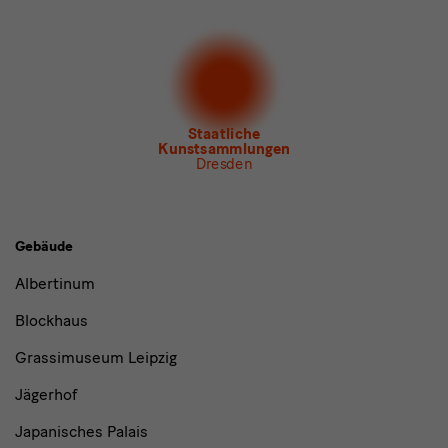
Newsletter
der Staatlichen Kunstsammlungen
Dresden
Newsletter
des Albertinum
Newsletter Tourismus
Newsletter
Museum für Sächsische Volkskunst
Staatliche
Kunstsammlungen
Dresden
Gebäude,
Gebäude
Museen
Albertinum
und
Blockhaus
Institutionen
Grassimuseum Leipzig
Jägerhof
Japanisches Palais