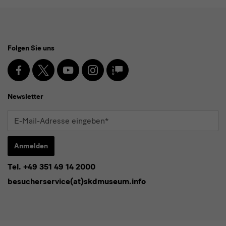
Social
Folgen Sie uns
Media
und
Facebook
X
Youtube
Instagram
SKD
Blog
Newsletter
Newsletter
E-
Mail-
Adresse
Anmelden
eingeben*
Tel. +49 351 49 14 2000
* Pflichtfeld
besucherservice(at)skdmuseum.info
Ich stimme der
Datenschutzerklärung
zu.*
Bitte wählen Sie mindestens einen Newsletter aus.
Ich möchte gern folgende
Newsletter
abonnieren*