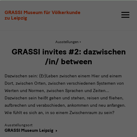
GRASSI
GRASSI Museum für Völkerkunde
invites
zu Leipzig
#2
Aktive
Ausstellungen
Seite:
GRASSI
GRASSI invites #2: dazwischen
invites
#2
/in/ between
Dazwischen sein: (Er)Leben zwischen einem Hier und einem
Dort, zwischen Orten, zwischen verschiedenen Systemen von
Werten und Normen, zwischen Sprachen und Zeiten...
Dazwischen sein heißt gehen und stehen, reisen und fliehen,
aufbrechen und verabschieden, ankommen und neu anfangen.
Wie fühlt es sich an, in so einem Zwischenraum zu sein?
Ausstellungsort
GRASSI Museum Leipzig