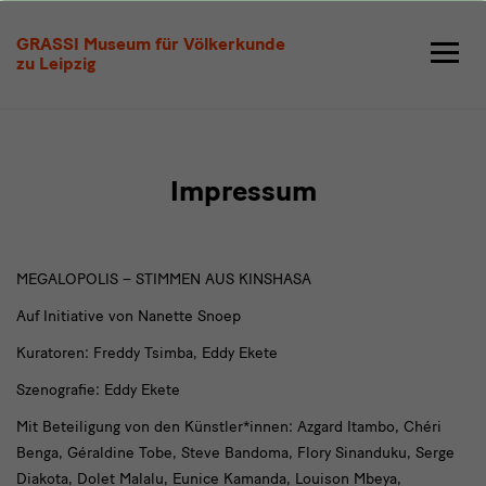
Impressum
GRASSI Museum für Völkerkunde
zu Leipzig
Impressum
MEGALOPOLIS – STIMMEN AUS KINSHASA
Auf Initiative von Nanette Snoep
Kuratoren: Freddy Tsimba, Eddy Ekete
Szenografie: Eddy Ekete
Mit Beteiligung von den Künstler*innen: Azgard Itambo, Chéri
Benga, Géraldine Tobe, Steve Bandoma, Flory Sinanduku, Serge
Diakota, Dolet Malalu, Eunice Kamanda, Louison Mbeya,