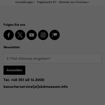
Aktive
Ausstellungen
Megalopolis #1 – Stimmen aus Kinshasa
Seite:
Impre
Social
Folgen Sie uns
Media
und
Facebook
X
Youtube
Instagram
SKD
Blog
Newsletter
Newsletter
E-
Mail-
Adresse
Anmelden
eingeben*
Tel. +49 351 49 14 2000
* Pflichtfeld
besucherservice(at)skdmuseum.info
Ich stimme der
Datenschutzerklärung
zu.*
Bitte wählen Sie mindestens einen Newsletter aus.