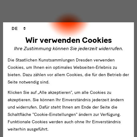
Ich möchte gern folgende
Newsletter
abonnieren*
Newsletter
der Staatlichen Kunstsammlungen
Dresden
Sprachwechsler
Newsletter
des Albertinum
DE
Newsletter Tourismus
Wir verwenden Cookies
Newsletter
Museum für Sächsische Volkskunst
Staatliche
Ihre Zustimmung können Sie jederzeit widerrufen.
Kunstsammlungen
Dresden
Die Staatlichen Kunstsammlungen Dresden verwenden
Cookies, um Ihnen ein optimales Webseiten-Erlebnis zu
Gebäude,
bieten. Dazu zählen vor allem Cookies, die für den Betrieb der
Gebäude
Seite notwendig sind.
Museen
Albertinum
Klicken Sie auf „Alle akzeptieren“, um alle Cookies zu
und
akzeptieren. Sie können Ihr Einverständnis jederzeit ändern
Blockhaus
Institutionen
und widerrufen. Dafür steht Ihnen am Ende der Seite die
Grassimuseum Leipzig
Schaltfläche "Cookie-Einstellungen" ändern zur Verfügung.
Funktionale Cookies werden auch ohne Ihr Einverständnis
Jägerhof
weiterhin ausgeführt.
Japanisches Palais