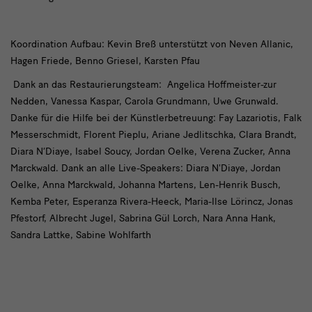
Koordination Aufbau: Kevin Breß unterstützt von Neven Allanic,
Hagen Friede, Benno Griesel, Karsten Pfau
Dank an das Restaurierungsteam: Angelica Hoffmeister-zur
Nedden, Vanessa Kaspar, Carola Grundmann, Uwe Grunwald.
Danke für die Hilfe bei der Künstlerbetreuung: Fay Lazariotis, Falk
Messerschmidt, Florent Pieplu, Ariane Jedlitschka, Clara Brandt,
Diara N’Diaye, Isabel Soucy, Jordan Oelke, Verena Zucker, Anna
Marckwald. Dank an alle Live-Speakers: Diara N'Diaye, Jordan
Oelke, Anna Marckwald, Johanna Martens, Len-Henrik Busch,
Kemba Peter, Esperanza Rivera-Heeck, Maria-Ilse Lörincz, Jonas
Pfestorf, Albrecht Jugel, Sabrina Gül Lorch, Nara Anna Hank,
Sandra Lattke, Sabine Wohlfarth