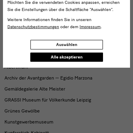
Möchten Sie die verwendeten Cookies anpassen, erreichen
Lipsiusbau
Sie die Einstellungen über die Schaltfläche "Auswählen".
Residenzschloss
Weitere Informationen finden Sie in unseren
Datenschutzbestimmungen
oder dem
Impressum
.
Schloss Pillnitz
Zwinger mit Semperbau
Auswählen
Museen
Alle akzeptieren
Albertinum
Archiv der Avantgarden — Egidio Marzona
Gemäldegalerie Alte Meister
GRASSI Museum für Völkerkunde Leipzig
Grünes Gewölbe
Kunstgewerbemuseum
Kupferstich-Kabinett