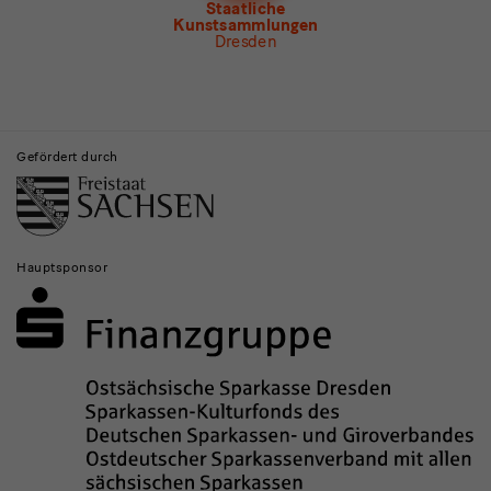
Newsletter
Museum für Sächsische Volkskunst
Staatliche
Kunstsammlungen
Dresden
Gebäude,
Museen
Gefördert durch
und
Institutionen
Hauptsponsor