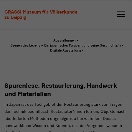
Rundgang
GRASSI Museum für Völkerkunde
Spurenlese
zu Leipzig
Ausstellungen
Szenen des Lebens – Ein japanischer Paravent und seine Geschichte/n
Aktive
Digitale Ausstellung
Seite:
Rundgang
Spurenlese
text
Spurenlese. Restaurierung, Handwerk
1
und Materialien
In Japan ist das Fachgebiet der Restaurierung stark von Fragen
der Technik beeinflusst. Restaurator*innen lernen, Objekte nach
überlieferten Methoden originalgetreu herzustellen. Dieses
handwerkliche Wissen und Können, das die Vorgehensweise in