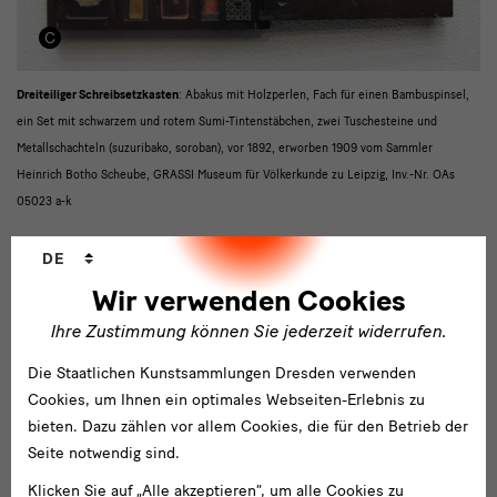
detail
Dreiteiliger Schreibsetzkasten
: Abakus mit Holzperlen, Fach für einen Bambuspinsel,
ein Set mit schwarzem und rotem Sumi-Tintenstäbchen, zwei Tuschesteine und
3
Metallschachteln (suzuribako, soroban), vor 1892, erworben 1909 vom Sammler
Heinrich Botho Scheube, GRASSI Museum für Völkerkunde zu Leipzig, Inv.-Nr. OAs
05023 a-k
Sprachwechsler
DE
Wir verwenden Cookies
Ihre Zustimmung können Sie jederzeit widerrufen.
Die Staatlichen Kunstsammlungen Dresden verwenden
Cookies, um Ihnen ein optimales Webseiten-Erlebnis zu
bieten. Dazu zählen vor allem Cookies, die für den Betrieb der
Seite notwendig sind.
Klicken Sie auf „Alle akzeptieren“, um alle Cookies zu