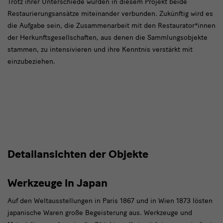
text
Trotz ihrer Unterschiede wurden in diesem Projekt beide
Restaurierungsansätze miteinander verbunden. Zukünftig wird es
2
die Aufgabe sein, die Zusammenarbeit mit den Restaurator*innen
der Herkunftsgesellschaften, aus denen die Sammlungsobjekte
stammen, zu intensivieren und ihre Kenntnis verstärkt mit
einzubeziehen.
text
Detailansichten der Objekte
3
Werkzeuge in Japan
Auf den Weltausstellungen in Paris 1867 und in Wien 1873 lösten
japanische Waren große Begeisterung aus. Werkzeuge und