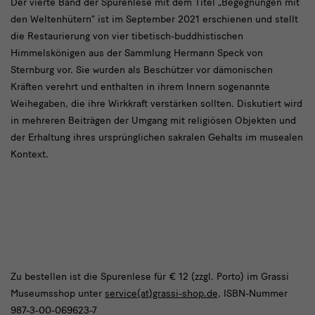
Der vierte Band der Spurenlese mit dem Titel „Begegnungen mit
den Weltenhütern“ ist im September 2021 erschienen und stellt
die Restaurierung von vier tibetisch-buddhistischen
Himmelskönigen aus der Sammlung Hermann Speck von
Sternburg vor. Sie wurden als Beschützer vor dämonischen
Kräften verehrt und enthalten in ihrem Innern sogenannte
Weihegaben, die ihre Wirkkraft verstärken sollten. Diskutiert wird
in mehreren Beiträgen der Umgang mit religiösen Objekten und
der Erhaltung ihres ursprünglichen sakralen Gehalts im musealen
Kontext.
..
Zu bestellen ist die Spurenlese für € 12 (zzgl. Porto) im Grassi
Museumsshop unter
service(at)grassi-shop.de,
ISBN-Nummer
987-3-00-069623-7