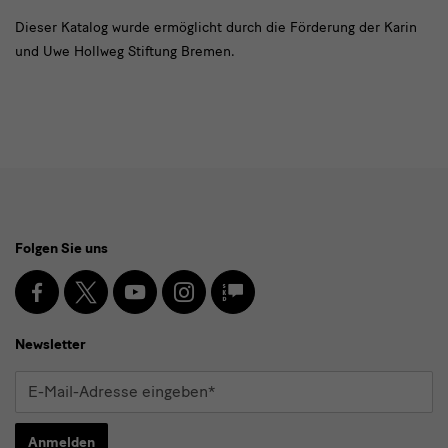
Dieser Katalog wurde ermöglicht durch die Förderung der Karin
und Uwe Hollweg Stiftung Bremen.
Social
Folgen Sie uns
Media
und
Facebook
X
Youtube
Instagram
SKD
Blog
Newsletter
Newsletter
E-
Mail-
Adresse
Anmelden