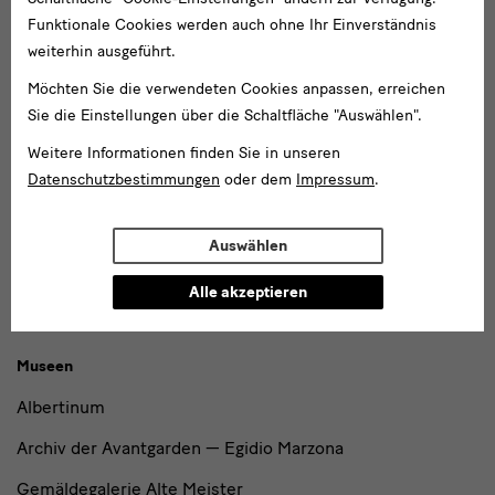
und
Funktionale Cookies werden auch ohne Ihr Einverständnis
Blockhaus
Institutionen
weiterhin ausgeführt.
Grassimuseum Leipzig
Möchten Sie die verwendeten Cookies anpassen, erreichen
Jägerhof
Sie die Einstellungen über die Schaltfläche "Auswählen".
Japanisches Palais
Weitere Informationen finden Sie in unseren
Datenschutzbestimmungen
oder dem
Impressum
.
Lipsiusbau
Residenzschloss
Auswählen
Schloss Pillnitz
Alle akzeptieren
Zwinger mit Semperbau
Museen
Albertinum
Archiv der Avantgarden — Egidio Marzona
Gemäldegalerie Alte Meister