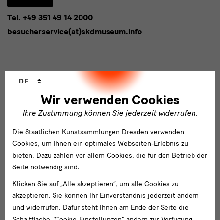
eingeben*
Tel. +49 351 49 14 2000
* Pflichtfeld
besucherservice(at)skdmuseum.info
Ich stimme der
Datenschutzerklärung
zu.*
Bitte wählen Sie mindestens einen Newsletter aus.
Ich möchte gern folgende
Newsletter
abonnieren*
Sprachwechsler
DE
Newsletter
der Staatlichen Kunstsammlungen
Wir verwenden Cookies
Dresden
Newsletter
des Albertinum
Ihre Zustimmung können Sie jederzeit widerrufen.
Newsletter Tourismus
Die Staatlichen Kunstsammlungen Dresden verwenden
Newsletter
Museum für Sächsische Volkskunst
Staatliche
Cookies, um Ihnen ein optimales Webseiten-Erlebnis zu
Kunstsammlungen
bieten. Dazu zählen vor allem Cookies, die für den Betrieb der
Dresden
Seite notwendig sind.
Klicken Sie auf „Alle akzeptieren“, um alle Cookies zu
Gebäude,
akzeptieren. Sie können Ihr Einverständnis jederzeit ändern
Gebäude
Museen
und widerrufen. Dafür steht Ihnen am Ende der Seite die
Albertinum
Schaltfläche "Cookie-Einstellungen" ändern zur Verfügung.