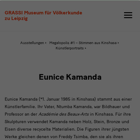
Eunice
GRASSI Museum für Völkerkunde
Kamanda
zu Leipzig
Ausstellungen
Megalopolis #1 – Stimmen aus Kinshasa
Aktive
Künstlerportraits
Seite:
Eunice
Kamanda
Eunice Kamanda
Eunice Kamanda (*1. Januar 1985 in Kinshasa) stammt aus einer
Künstlerfamilie. Ihr Vater, Ntumba Kamanda, war Bildhauer und
Professor an der
Académie des Beaux-Arts
in Kinshasa. Für ihre
Skulpturen verwendet Kamanda neben Holz, Stein, Bronze und
Eisen diverse recycelte Materialien. Die Figuren ihrer jüngsten
Werke gleichen denen von Freddy Tsimba, den sie als ihren