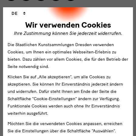
Newsletter
Sprachwechsler
Newsletter
DE
Wir verwenden Cookies
E-
Mail-
Ihre Zustimmung können Sie jederzeit widerrufen.
Adresse
Anmelden
eingeben*
Die Staatlichen Kunstsammlungen Dresden verwenden
Cookies, um Ihnen ein optimales Webseiten-Erlebnis zu
Tel. +49 351 49 14 2000
* Pflichtfeld
bieten. Dazu zählen vor allem Cookies, die für den Betrieb der
besucherservice(at)skdmuseum.info
Ich stimme der
Datenschutzerklärung
zu.*
Seite notwendig sind.
Bitte wählen Sie mindestens einen Newsletter aus.
Klicken Sie auf „Alle akzeptieren“, um alle Cookies zu
akzeptieren. Sie können Ihr Einverständnis jederzeit ändern
Ich möchte gern folgende
Newsletter
abonnieren*
und widerrufen. Dafür steht Ihnen am Ende der Seite die
Newsletter
der Staatlichen Kunstsammlungen
Schaltfläche "Cookie-Einstellungen" ändern zur Verfügung.
Dresden
Funktionale Cookies werden auch ohne Ihr Einverständnis
Newsletter
des Albertinum
weiterhin ausgeführt.
Newsletter Tourismus
Möchten Sie die verwendeten Cookies anpassen, erreichen
Newsletter
Museum für Sächsische Volkskunst
Staatliche
Sie die Einstellungen über die Schaltfläche "Auswählen".
Kunstsammlungen