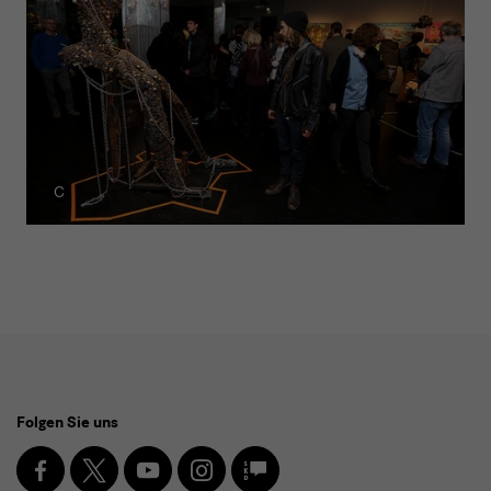
Social
Folgen Sie uns
Media
und
Facebook
X
Youtube
Instagram
SKD
Blog