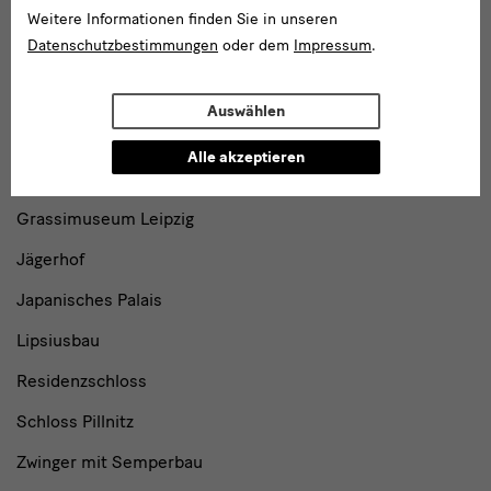
Dresden
Weitere Informationen finden Sie in unseren
Datenschutzbestimmungen
oder dem
Impressum
.
Gebäude,
Gebäude
Auswählen
Museen
Albertinum
und
Alle akzeptieren
Blockhaus
Institutionen
Grassimuseum Leipzig
Jägerhof
Japanisches Palais
Lipsiusbau
Residenzschloss
Schloss Pillnitz
Zwinger mit Semperbau