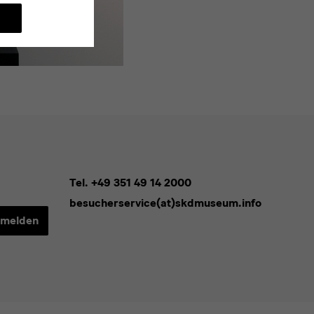
Tel. +49 351 49 14 2000
besucherservice(at)skdmuseum.info
melden