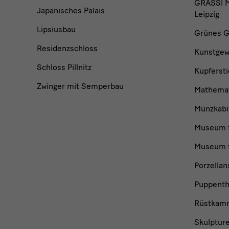
GRASSI M
Japanisches Palais
Leipzig
Lipsiusbau
Grünes G
Residenzschloss
Kunstge
Schloss Pillnitz
Kupfersti
Zwinger mit Semperbau
Mathemat
Münzkabi
Museum f
Museum f
Porzella
Puppent
Rüstkam
Skulptur