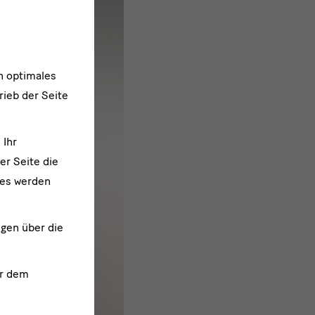
n optimales
rieb der Seite
 Ihr
er Seite die
ies werden
ngen über die
r dem