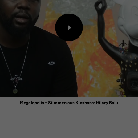
Inhalt
von
externem
Anbieter
laden
Megalopolis – Stimmen aus Kinshasa: Hilary Balu