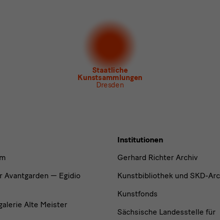
 gern folgende
Newsletter
abonnieren*
letter
der Staatlichen Kunstsammlungen Dresden
letter
des Albertinum
letter Tourismus
letter
Museum für Sächsische Volkskunst
Staatliche
Kunstsammlungen
Dresden
Institutionen
um
Gerhard Richter Archiv
r Avantgarden — Egidio
Kunstbibliothek und SKD-Arc
Kunstfonds
lerie Alte Meister
Sächsische Landesstelle für