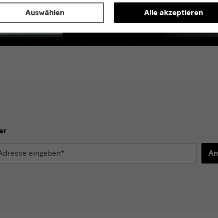
Auswählen
Alle akzeptieren
er
An
d
n*
stimme der
Datenschutzerklärung
zu.*
en Sie mindestens einen Newsletter aus.