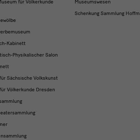
useum für Völkerkunde
Museumswesen
Schenkung Sammlung Hoffm
ewölbe
werbemuseum
ch-Kabinett
isch-Physikalischer Salon
nett
ür Sächsische Volkskunst
ür Völkerkunde Dresden
nsammlung
heatersammlung
mer
ensammlung