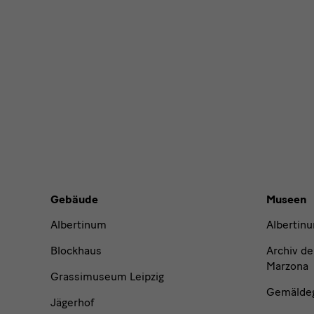
Ich möchte
News
News
News
News
Gebäude,
Gebäude
Museen
Museen
Albertinum
Albertin
und
Blockhaus
Archiv de
Marzona
Grassimuseum Leipzig
Institutionen
Gemäldega
Jägerhof