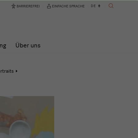
Sprachwechsler
DE
BARRIEREFREI
EINFACHE SPRACHE
SUCHE
ng
Über uns
Aktive
rtraits
Seite:
Hilary
Balu