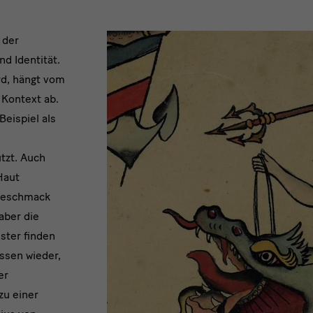
 der
nd Identität.
rd, hängt vom
 Kontext ab.
eispiel als
tzt. Auch
Haut
kgeschmack
aber die
ster finden
issen wieder,
er
zu einer