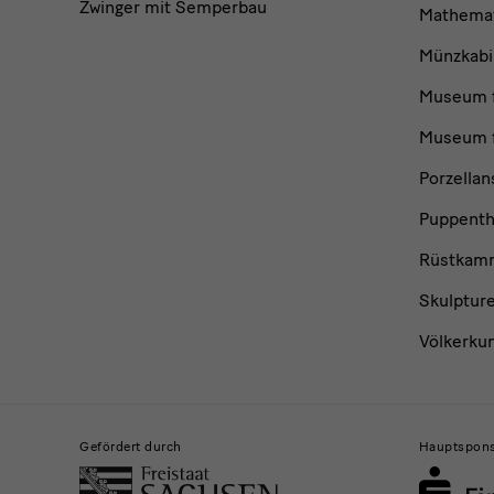
Zwinger mit Semperbau
Mathemat
Münzkabi
Museum f
Museum f
Porzella
Puppent
Rüstkam
Skulptur
Völkerku
Gefördert durch
Hauptspon