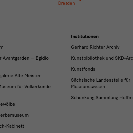
Dresden
Institutionen
um
Gerhard Richter Archiv
r Avantgarden — Egidio
Kunstbibliothek und SKD-Arc
Kunstfonds
lerie Alte Meister
Sächsische Landesstelle für
useum für Völkerkunde
Museumswesen
Schenkung Sammlung Hoffm
ewölbe
werbemuseum
ch-Kabinett