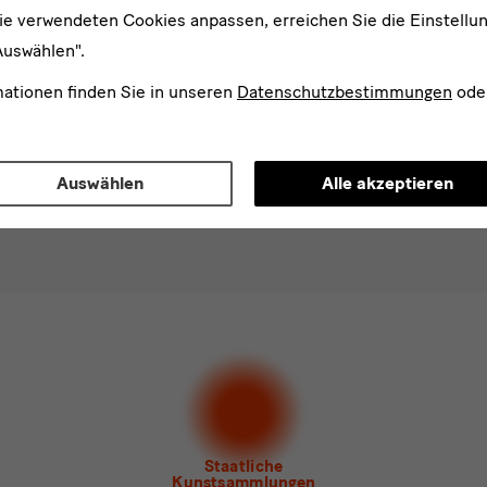
ie verwendeten Cookies anpassen, erreichen Sie die Einstellu
Auswählen".
mationen finden Sie in unseren
Datenschutzbestimmungen
ode
er
An
Auswählen
Alle akzeptieren
d
n*
stimme der
Datenschutzerklärung
zu.*
en Sie mindestens einen Newsletter aus.
 gern folgende
Newsletter
abonnieren*
letter
der Staatlichen Kunstsammlungen Dresden
letter
des Albertinum
letter Tourismus
letter
Museum für Sächsische Volkskunst
Staatliche
Kunstsammlungen