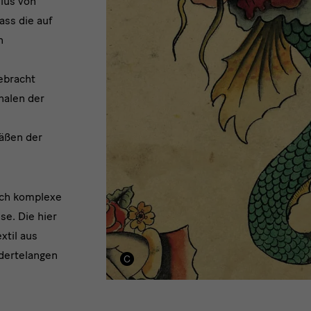
ius von
ass die auf
n
ebracht
halen der
fäßen der
uch komplexe
e. Die hier
xtil aus
ndertelangen