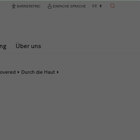
Sprachwechsler
DE
BARRIEREFREI
EINFACHE SPRACHE
SUCHE
ng
Über uns
Aktive
)covered
Durch die Haut
Seite:
(un)motiviert