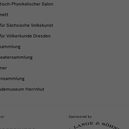
isch-Physikalischer Salon
nett
ür Sächsische Volkskunst
ür Völkerkunde Dresden
nsammlung
heatersammlung
mer
ensammlung
ndemuseum Herrnhut
sor
Sponsored by