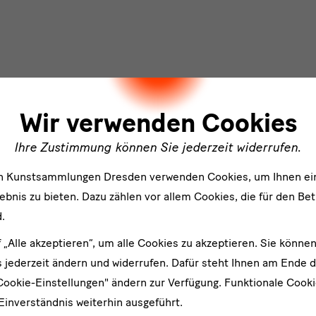
ler
Anwendung als Kleidung und spielt eine wichtige Rolle bei zere
f befindlichen Dekore, wie das Windmühlensymbol und das Scha
Wir verwenden Cookies
kraum finden, wie die vom Zeichner Jaques Arago gefertigten D
Ihre Zustimmung können Sie jederzeit widerrufen.
aus dem Jahre 1925 belegen. In einer vernetzten Welt reisen d
nternet, in TV-Shows und Zeitschriften verbreitet. Sie dienen w
en Kunstsammlungen Dresden verwenden Cookies, um Ihnen ei
tungen aufgeladen und den jeweiligen Geschmäckern angepass
bnis zu bieten. Dazu zählen vor allem Cookies, die für den Bet
wahrgenommenes kulturelles Erbe.
.
f „Alle akzeptieren“, um alle Cookies zu akzeptieren. Sie können
vorheriges: (un)populär
nächstes: (un)normal
 jederzeit ändern und widerrufen. Dafür steht Ihnen am Ende d
Cookie-Einstellungen" ändern zur Verfügung. Funktionale Cook
Einverständnis weiterhin ausgeführt.