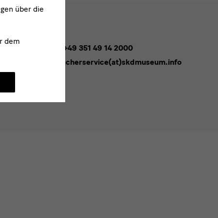
ngen über die
r dem
Tel. +49 351 49 14 2000
besucherservice(at)skdmuseum.info
melden