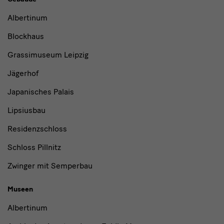
Museen
Albertinum
und
Blockhaus
Institutionen
Grassimuseum Leipzig
Jägerhof
Japanisches Palais
Lipsiusbau
Residenzschloss
Schloss Pillnitz
Zwinger mit Semperbau
Museen
Albertinum