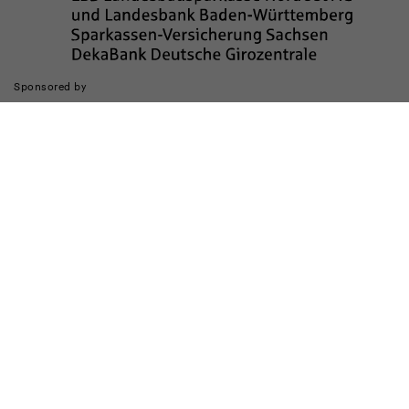
Sponsored by
Die Realisierung des Internetauftritts wurde gefördert durch
Impressum
Datenschutz
Barrierefreiheit
Kinderschutz
Transparenzhinweis
Kontakt
Cookie-Einstellungen ändern