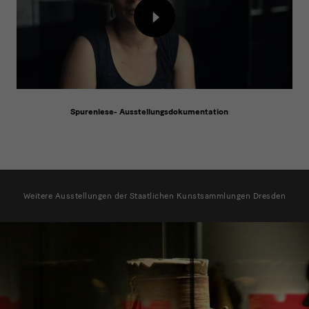
Inhalt
von
externem
Anbieter
laden
Spurenlese- Ausstellungsdokumentation
weitere
Ausstellungen
Weitere Ausstellungen der Staatlichen Kunstsammlungen Dresden